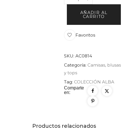
AÑADIR AL
CARRITO
Favoritos
SKU:
AC0814
Categoría:
Camisas, blusas
y tops
Tag:
COLECCIÓN ALBA
Comparte
en:
Productos relacionados