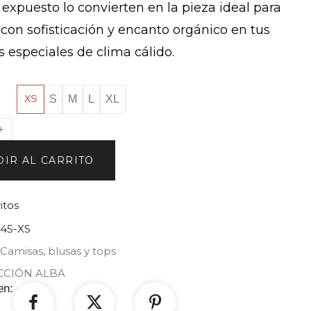
 expuesto lo convierten en la pieza ideal para
con sofisticación y encanto orgánico en tus
 especiales de clima cálido.
S
M
L
XL
XS
IR AL CARRITO
itos
45-XS
Camisas, blusas y tops
CCIÓN ALBA
en: