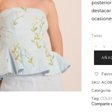
posterior
destacar 
ocasiones
Tallas
AÑAD
Favor
SKU:
AC08
Categoría:
Tag:
COLE
Comparte 