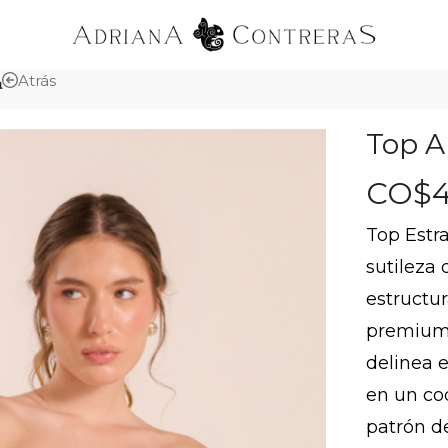
Atrás
a
Top A
CO$
Top Estr
sutileza 
estructu
premium 
delinea e
en un co
patrón de