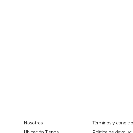
Braga Integra
CO$
1,105,000
Nosotros
Términos y condici
Ubicación Tienda
Política de devoluc